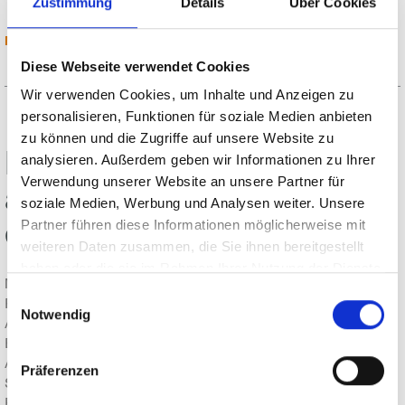
Zustimmung
Details
Über Cookies
MEHR LESEN
Diese Webseite verwendet Cookies
Wir verwenden Cookies, um Inhalte und Anzeigen zu
personalisieren, Funktionen für soziale Medien anbieten
zu können und die Zugriffe auf unsere Website zu
Ladungssicherung effizient
analysieren. Außerdem geben wir Informationen zu Ihrer
Verwendung unserer Website an unsere Partner für
automatisieren - MSK auf
soziale Medien, Werbung und Analysen weiter. Unsere
der Fachpack 2025!
Partner führen diese Informationen möglicherweise mit
weiteren Daten zusammen, die Sie ihnen bereitgestellt
haben oder die sie im Rahmen Ihrer Nutzung der Dienste
Mit maßgeschneiderten Layouts in den Bereichen
gesammelt haben.
Einwilligungsauswahl
Palettierung, Palettenverpackung, Fördertechnik, sowie
Notwendig
Auspacksystemen bietet MSK auch Ihnen eine nachhaltige
End-of-Line-Lösung – abgestimmt auf Ihre individuellen
Anforderungen.
Präferenzen
Sie wollen mehr erfahren? Wir freuen uns, Sie auf der
Fachpack 2025 in Nürnberg begrüßen zu dürfen. Sie finden