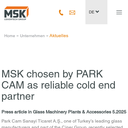
Navig
DE
ein-/
­ » ­
­ » ­
Aktuelles
Home
Unternehmen
MSK chosen by PARK
CAM as reliable cold end
partner
Press article in Glass Machinery Plants & Accessories 5.2025
Park Cam Sanayi Ticaret A.Ş., one of Turkey’s leading glass
manufacturers and part of the Ciner Group, recently selected