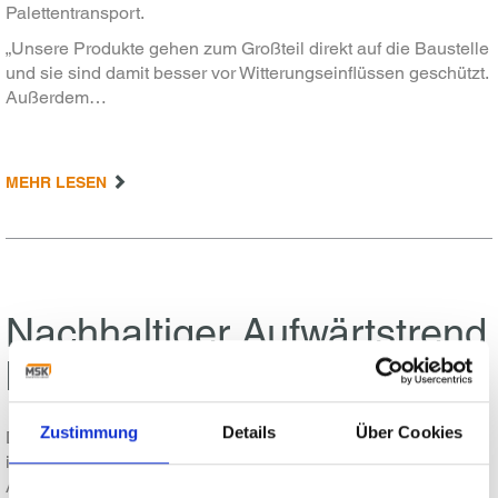
Palettentransport.
„Unsere Produkte gehen zum Großteil direkt auf die Baustelle
und sie sind damit besser vor Witterungseinflüssen geschützt.
Außerdem…
MEHR LESEN
Nachhaltiger Aufwärtstrend
bei MSK
Zustimmung
Details
Über Cookies
Die MSK Covertech Gruppe konnte im zweiten Jahr in Folge
ihren Umsatz um 10 % auf nun 120 Mio. Euro steigern. Der
Auftragsbestand beträgt über 1 Jahr. Mehrere Großprojekte