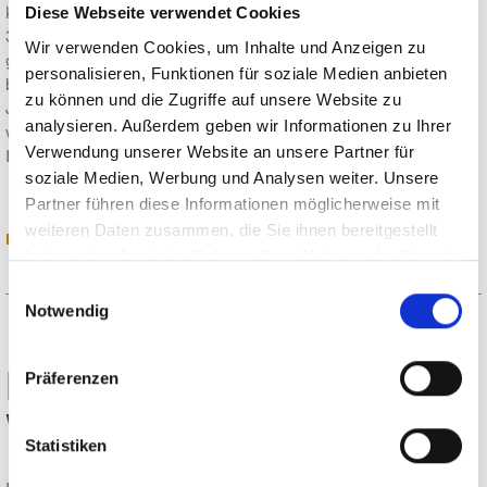
konnten gleichzeitig gebaut werden. Darunter ein Projekt von
Diese Webseite verwendet Cookies
3 Millionen für ein Schweizer Unternehmen. Dieses hätte
Wir verwenden Cookies, um Inhalte und Anzeigen zu
gerne weitere Anlagen im Wert von 10 Millionen bei MSK
personalisieren, Funktionen für soziale Medien anbieten
bestellt. Dieser Auftrag konnte jedoch nicht mehr in diesem
zu können und die Zugriffe auf unsere Website zu
Jahr berücksichtigt werden, weil die Kapazitäten ausverkauft
analysieren. Außerdem geben wir Informationen zu Ihrer
waren. Die Umsatzsteigerung wurde durch langjährige
Verwendung unserer Website an unsere Partner für
Investitionen in…
soziale Medien, Werbung und Analysen weiter. Unsere
Partner führen diese Informationen möglicherweise mit
weiteren Daten zusammen, die Sie ihnen bereitgestellt
MEHR LESEN
haben oder die sie im Rahmen Ihrer Nutzung der Dienste
gesammelt haben.
Einwilligungsauswahl
Notwendig
MSK press article in Glass
Präferenzen
Worldwide Jul/Aug 2022
Statistiken