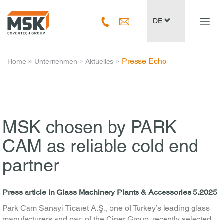
Navig
DE
ein-/
­ » ­
­ » ­
­ » ­
Presse Echo
Home
Unternehmen
Aktuelles
MSK chosen by PARK
CAM as reliable cold end
partner
Press article in Glass Machinery Plants & Accessories 5.2025
Park Cam Sanayi Ticaret A.Ş., one of Turkey’s leading glass
manufacturers and part of the Ciner Group, recently selected