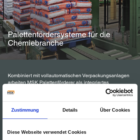
Palettenfördersysteme für die
Chemiebranche
Kombiniert mit vollautomatischen Verpackungsanlagen
arbeiten MSK Palettenförderer als integriertes
Transportsystem. Die Chemie-Ausführung der MSK
Palettenförderer ist speziell auf die Anforderungen der
Chemiebranche abgestimmt.
Zustimmung
Details
Über Cookies
Diese Webseite verwendet Cookies
FÖRDERSYSTEME FÜR DIE CHEMIEINDUSTRIE