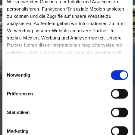
Wir verwenden Cookies, um Inhalte und Anzeigen zu
personalisieren, Funktionen für soziale Medien anbieten
zu können und die Zugriffe auf unsere Website zu
analysieren. Außerdem geben wir Informationen zu Ihrer
Verwendung unserer Website an unsere Partner für
soziale Medien, Werbung und Analysen weiter. Unsere
Partner führen diese Informationen möglicherweise mit
weiteren Daten zusammen, die Sie ihnen bereitgestellt
Palettiersysteme für die
haben oder die sie im Rahmen Ihrer Nutzung der Dienste
Chemiebranche
gesammelt haben.
Einwilligungsauswahl
Notwendig
Präferenzen
Sackwaren, Fässer, Kanister, Kisten, Kartons und vieles
mehr werden durch MSK Roboterpalettierer schonend
Statistiken
und präzise auf Palette gestapelt oder depalettiert.
Marketing