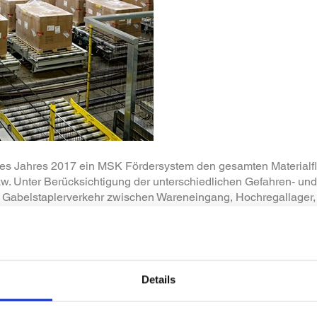
es Jahres 2017 ein MSK Fördersystem den gesamten Materialfl
Lkw. Unter Berücksichtigung der unterschiedlichen Gefahren- u
ne Gabelstaplerverkehr zwischen Wareneingang, Hochregallage
zur Umstellung der manuellen Lagertätigkeit zu einem automa
packung der Fertigware und Versand wandte sich BAYER an MS
Details