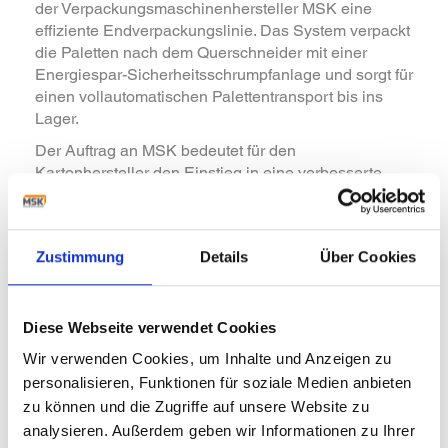
der Verpackungsmaschinenhersteller MSK eine
effiziente Endverpackungslinie. Das System verpackt
die Paletten nach dem Querschneider mit einer
Energiespar-Sicherheitsschrumpfanlage und sorgt für
einen vollautomatischen Palettentransport bis ins
Lager.
Der Auftrag an MSK bedeutet für den
Kartonhersteller den Einstieg in eine verbesserte
Verpackungstechnologie. Das Projekt einer neuen
Palettenverpackungslinie, die die mittlerweile in die
Jahre gekommene Verpackungsanlage inklusive
Zustimmung
Details
Über Cookies
Schrumpfofen ersetzen sollte, wurde gemeinsam mit
den Projektverantwortlichen am österreichischen
Standort entwickelt, die sich jedoch zunächst mit der
Schrumpfrahmentechnologie des Zulieferers vertraut
Diese Webseite verwendet Cookies
machen mussten.
Wir verwenden Cookies, um Inhalte und Anzeigen zu
>>Download
personalisieren, Funktionen für soziale Medien anbieten
zu können und die Zugriffe auf unsere Website zu
analysieren. Außerdem geben wir Informationen zu Ihrer