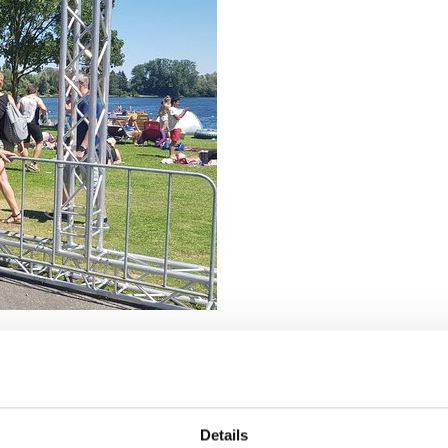
018 sind 2 Staffeln für das MSK Running Team an den Start geg
 m schwimmen, 20 km Rad fahren und 5 km laufen. Erfolgreich 
Details