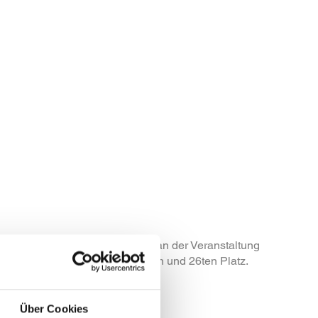
angen. Ca. 600 Athleten nahmen an der Veranstaltung
belegten die MSK Teams den 2ten und 26ten Platz.
Über Cookies