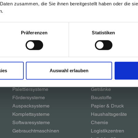
 Daten zusammen, die Sie ihnen bereitgestellt haben oder die s
!
n.
en Sie gerne.
Präferenzen
Statistiken
ies
Auswahl erlauben
LÖSUNGEN
BRANCHEN
Verpackungssysteme
Glas
Palettiersysteme
Getränke
Fördersysteme
Baustoffe
Auspacksysteme
Papier & Druck
Komplettsysteme
Haushaltsgeräte
Softwaresysteme
Chemie
Gebrauchtmaschinen
Logistikzentren