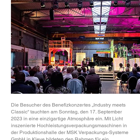
Die Besucher des Benefizkonzertes „Industry meets
Classic“ tauchten am Sonntag, den 17. September
2023 in eine einzigartige Atmosphäre ein. Mit Licht
inszenierte Hochleistungsverpackungsmaschinen in
der Produktionshalle der MSK Verpackungs-Systeme
GmbH in Kleve bildeten den Rahmen für ein