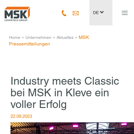
Navig
DE
ein-/
­ » ­
­ » ­
­ » ­
MSK
Home
Unternehmen
Aktuelles
Pressemitteilungen
Industry meets Classic
bei MSK in Kleve ein
voller Erfolg
22.09.2023