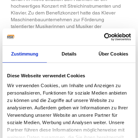
hochwertiges Konzert mit Streichinstrumenten und
Klavier. Zu dem Benefizkonzert hatte das Klever
Maschinenbauunternehmen zur Förderung
talentierter Musikerinnen und Musiker der
Musikschulen des Kreises Kleve und Studentinnen
und Studenten des Internationalen Musiksommer
Campus Cleve eingeladen. Es war das erste Konzert
dieser Art in der Klever Region und die positive
Zustimmung
Details
Über Cookies
Resonanz mit nahezu vollständig besetzten Plätzen
hat alle Beteiligten gefreut.
Diese Webseite verwendet Cookies
Mit einem abwechslungsreichen Programm, gespielt
von Solistinnen an der Violine zusammen mit dem
Wir verwenden Cookies, um Inhalte und Anzeigen zu
Gelderner Streichorchester, dem Primavera
personalisieren, Funktionen für soziale Medien anbieten
Streichquartett, sowie ganz jungen
zu können und die Zugriffe auf unsere Website zu
Nachwuchstalenten der Kreismusikschulen an der
analysieren. Außerdem geben wir Informationen zu Ihrer
Violine und am Klavier und dem international tätigen
Verwendung unserer Website an unsere Partner für
Solopianisten Max Philip Klüser, begeisterten die
soziale Medien, Werbung und Analysen weiter. Unsere
Musikerinnen und Musiker das Publikum. Es
Partner führen diese Informationen möglicherweise mit
bedankte sich mit langem Applaus für das
weiteren Daten zusammen, die Sie ihnen bereitgestellt
musikalische Erlebnis in dieser besonderen