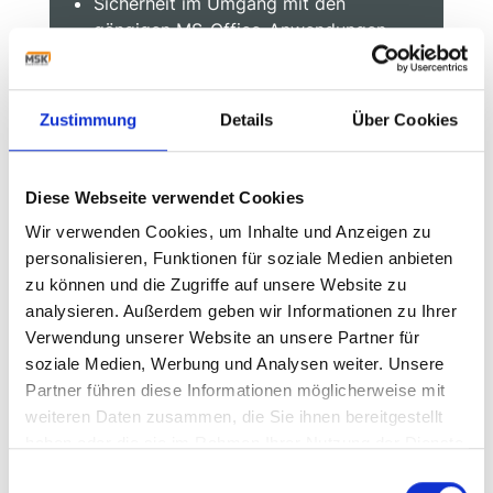
Sicherheit im Umgang mit den
gängigen MS-Office-Anwendungen
(Word, Excel)
Fließende Deutschkenntnisse in Wort
und Schrift sowie die Fähigkeit, in
Zustimmung
Details
Über Cookies
englischer Sprache zu kommunizieren
oder die Bereitschaft, dies zu erlernen
Diese Webseite verwendet Cookies
Wir verwenden Cookies, um Inhalte und Anzeigen zu
personalisieren, Funktionen für soziale Medien anbieten
Starten Sie Ihre Zukunft mit
zu können und die Zugriffe auf unsere Website zu
MSK.
analysieren. Außerdem geben wir Informationen zu Ihrer
Verwendung unserer Website an unsere Partner für
Wir freuen uns auf Ihre Online-Bewerbung
soziale Medien, Werbung und Analysen weiter. Unsere
(inkl. Angabe Ihrer Gehaltsvorstellung und
Partner führen diese Informationen möglicherweise mit
des frühestmöglichen Eintrittstermins).
weiteren Daten zusammen, die Sie ihnen bereitgestellt
haben oder die sie im Rahmen Ihrer Nutzung der Dienste
Bei Fragen steht Ihnen die
gesammelt haben.
Einwilligungsauswahl
Personalabteilung unter den