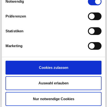
Notwendig
Telefonnummern 02821-506-138 zur
Verfügung.
Präferenzen
JETZT BEWERBEN
Statistiken
Marketing
Was wir bieten:
Cookies zulassen
Persönliche
Arbeitsatmosphäre – für die
Zukunft aufgestellt
Auswahl erlauben
In einem stabilen und
innovativen
Nur notwendige Cookies
Familienunternehmen