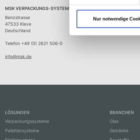
MSK VERPACKUNGS-SYSTEME GMBH
Benzstrasse
Nur notwendige Cook
47533 Kleve
Deutschland
Telefon +49 (0) 2821 506-0
info@msk.de
LÖSUNGEN
BRANCHEN
Verpackungssysteme
Glas
Palettiersysteme
Getränke
Fördersysteme
Baustoffe