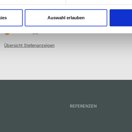
Sie haben Fragen?
ies
Auswahl erlauben
+49 (0) 2821 506 153
bewerbung@msk.de
Übersicht Stellenanzeigen
REFERENZEN