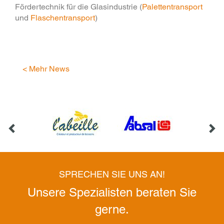
Fördertechnik für die Glasindustrie (
Palettentransport
und
Flaschentransport
)
< Mehr News
SPRECHEN SIE UNS AN!
Unsere Spezialisten beraten Sie
gerne.