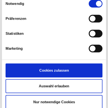
Notwendig
Internationalität &
Präferenzen
Entwicklung
Internationale Teams mit
Statistiken
abwechslungsreichen
Aufgaben sowie Aufstiegs-
und Entwicklungschancen
Marketing
Weitere Vorteile
Cookies zulassen
Betriebsrestaurant,
kostenloses Obst,
Sportevents und Firmenfeiern
Auswahl erlauben
Nur notwendige Cookies
Einarbeitung