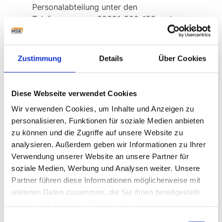
Personalabteilung unter den
Telefonnummern 02821-506-153 und
-138 zur Verfügung.
JETZT BEWERBEN
Zustimmung
Details
Über Cookies
Diese Webseite verwendet Cookies
Wir verwenden Cookies, um Inhalte und Anzeigen zu
personalisieren, Funktionen für soziale Medien anbieten
Was wir bieten:
zu können und die Zugriffe auf unsere Website zu
analysieren. Außerdem geben wir Informationen zu Ihrer
Persönliche
Verwendung unserer Website an unsere Partner für
Arbeitsatmosphäre – für die
soziale Medien, Werbung und Analysen weiter. Unsere
Zukunft aufgestellt
Partner führen diese Informationen möglicherweise mit
In einem stabilen und
weiteren Daten zusammen, die Sie ihnen bereitgestellt
innovativen
haben oder die sie im Rahmen Ihrer Nutzung der Dienste
Familienunternehmen
gesammelt haben.
Einwilligungsauswahl