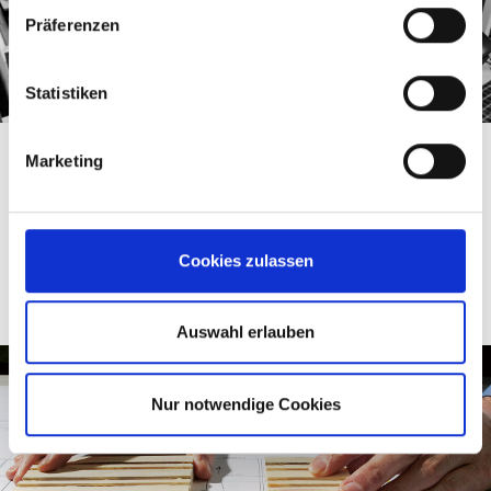
Präferenzen
Statistiken
MSK EMSY
Marketing
Die Bediensoftware MSK EMSY ermöglicht eine intuitive
Maschinenbedienung ohne umfangreiche Vorkenntnisse
mittels 3D Animationen und Bildern.
Cookies zulassen
WEITERLESEN
Auswahl erlauben
Nur notwendige Cookies