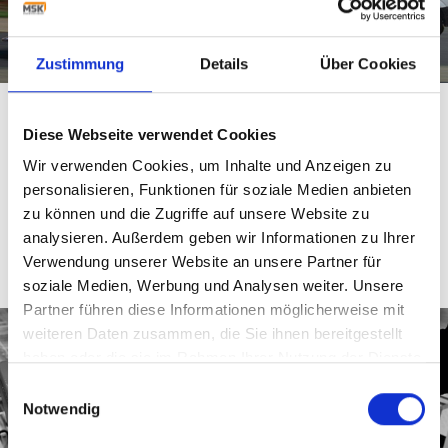
Zustimmung
Details
Über Cookies
SERVICE
Diese Webseite verwendet Cookies
Der MSK Service ist rund um die Uhr für Sie da. Er umfasst
alles, um die Produktivität einer MSK Anlage zu sichern
Wir verwenden Cookies, um Inhalte und Anzeigen zu
und zu steigern. Es stehen Ihnen mehr als 50 Ingenieure,
personalisieren, Funktionen für soziale Medien anbieten
Techniker und Spezialisten zur Verfügung.
zu können und die Zugriffe auf unsere Website zu
analysieren. Außerdem geben wir Informationen zu Ihrer
WEITERLESEN
Verwendung unserer Website an unsere Partner für
soziale Medien, Werbung und Analysen weiter. Unsere
Partner führen diese Informationen möglicherweise mit
weiteren Daten zusammen, die Sie ihnen bereitgestellt
haben oder die sie im Rahmen Ihrer Nutzung der Dienste
gesammelt haben.
Einwilligungsauswahl
Notwendig