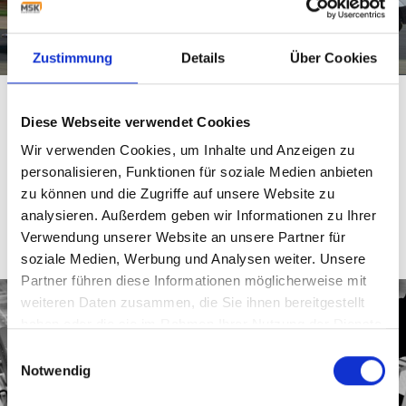
Zustimmung
Details
Über Cookies
SERVICE
Diese Webseite verwendet Cookies
Der MSK Service ist rund um die Uhr für Sie da. Er umfasst
alles, um die Produktivität einer MSK Anlage zu sichern
Wir verwenden Cookies, um Inhalte und Anzeigen zu
und zu steigern. Es stehen Ihnen mehr als 50 Ingenieure,
personalisieren, Funktionen für soziale Medien anbieten
Techniker und Spezialisten zur Verfügung.
zu können und die Zugriffe auf unsere Website zu
analysieren. Außerdem geben wir Informationen zu Ihrer
WEITERLESEN
Verwendung unserer Website an unsere Partner für
soziale Medien, Werbung und Analysen weiter. Unsere
Partner führen diese Informationen möglicherweise mit
weiteren Daten zusammen, die Sie ihnen bereitgestellt
haben oder die sie im Rahmen Ihrer Nutzung der Dienste
gesammelt haben.
Einwilligungsauswahl
Notwendig