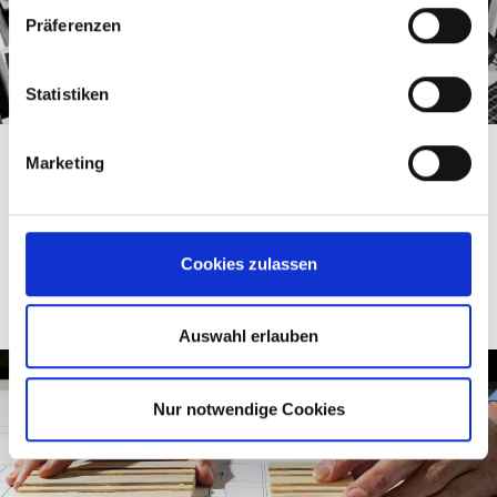
Präferenzen
Statistiken
MSK EMSY
Marketing
Die Bediensoftware MSK EMSY ermöglicht eine intuitive
Maschinenbedienung ohne umfangreiche Vorkenntnisse
mittels 3D Animationen und Bildern.
Cookies zulassen
WEITERLESEN
Auswahl erlauben
Nur notwendige Cookies